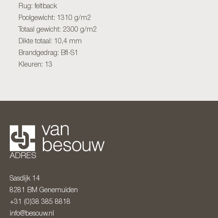
Rug: feltback
Poolgewicht: 1310 g/m2
Totaal gewicht: 2300 g/m2
Dikte totaal: 10,4 mm
Brandgedrag: Bfl-S1
Kleuren: 13
ADRES
Sasdijk 14
8281 BM
Genemuiden
+31 (0)38 385 8818
info@besouw.nl