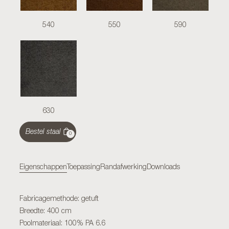
540
550
590
630
Bestel staal
0
Eigenschappen
Toepassing
Randafwerking
Downloads
Fabricagemethode: getuft
Breedte: 400 cm
Poolmateriaal: 100% PA 6.6