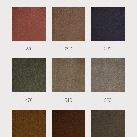
270
290
380
470
510
520