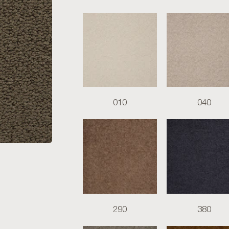
010
040
290
380