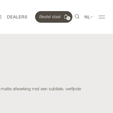
E
DEALERS
NL
Bestel staal
0
atte afwerking met een subtiele, verfijnde