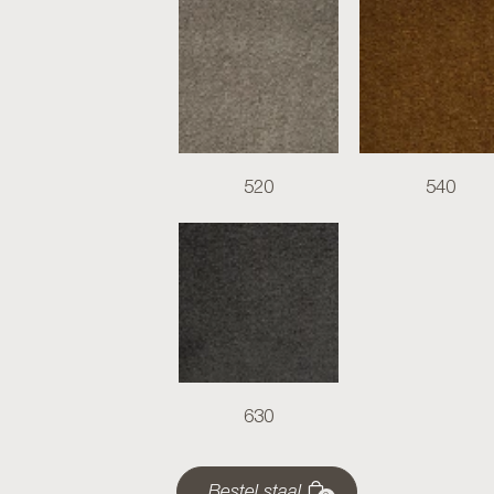
520
540
630
Bestel staal