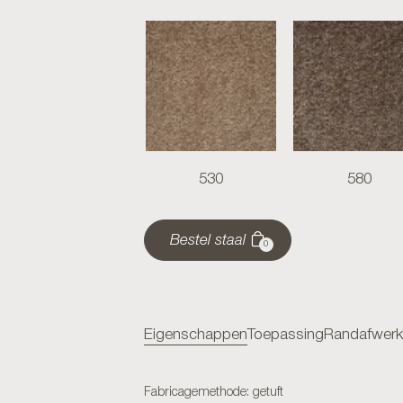
530
580
Bestel staal
0
Eigenschappen
Toepassing
Randafwerk
Fabricagemethode: getuft