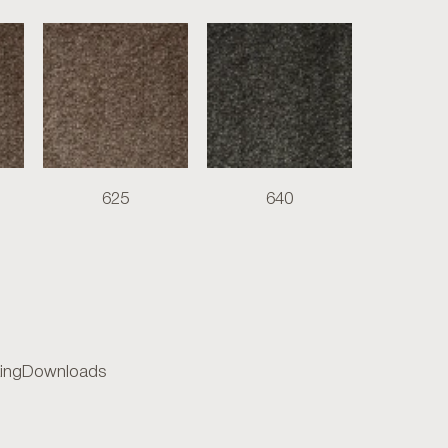
625
640
ing
Downloads