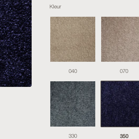
Kleur
040
070
350
330