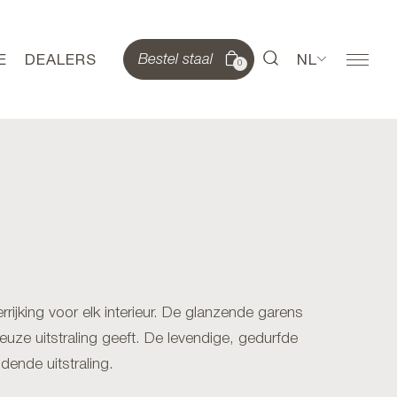
E
DEALERS
NL
Bestel staal
0
rrijking voor elk interieur. De glanzende garens
euze uitstraling geeft. De levendige, gedurfde
dende uitstraling.