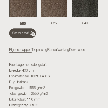
580
625
640
Bestel staal
0
Eigenschappen
Toepassing
Randafwerking
Downloads
Fabricagemethode: getuft
Breedte: 400 cm
Poolmateriaal: 100% PA 6.6
Rug: feltback
Poolgewicht: 1555 g/m2
Totaal gewicht: 2550 g/m2
Dikte totaal: 11,0 mm
Brandgedrag: Cfl-S1