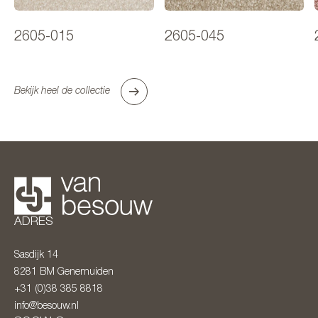
2605-015
2605-045
Bekijk heel de collectie
ADRES
Sasdijk 14
8281 BM
Genemuiden
+31 (0)38 385 8818
info@besouw.nl