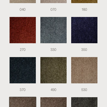
040
070
180
270
330
350
370
490
530