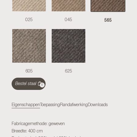
565
025
045
605
625
Bestel staal
0
Eigenschappen
Toepassing
Randafwerking
Downloads
Fabricagemethode: geweven
Breedte: 400 cm