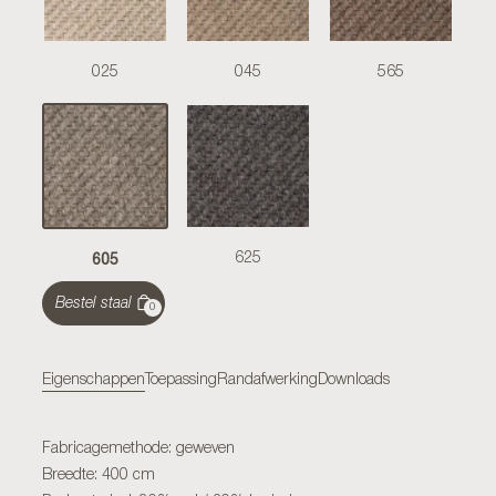
025
045
565
605
625
Bestel staal
0
Eigenschappen
Toepassing
Randafwerking
Downloads
Fabricagemethode: geweven
Breedte: 400 cm