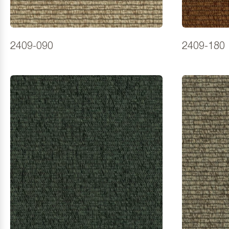
2409-090
2409-180