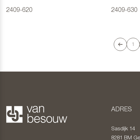
2409-620
2409-630
1
ADRES
Sasdijk 14
8281 BM
Ge