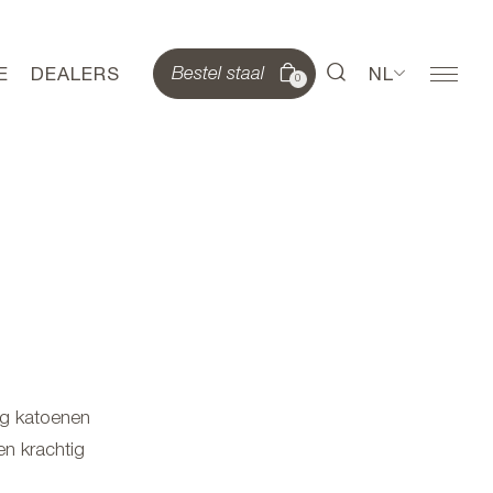
E
DEALERS
NL
Bestel staal
0
ig katoenen
en krachtig