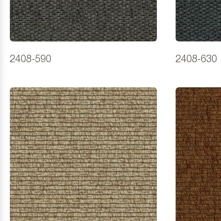
2408-590
2408-630