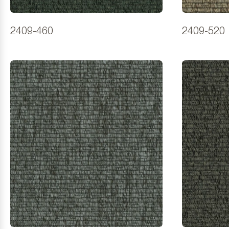
2409-460
2409-520