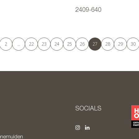
2409-640
2
...
22
23
24
25
26
27
28
29
30
SOCIALS
nemuiden