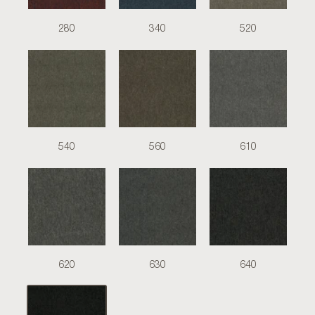
280
340
520
540
560
610
620
630
640