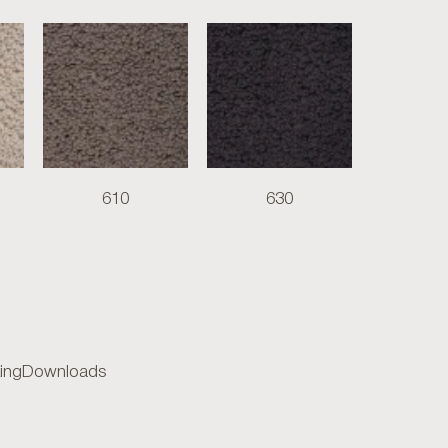
610
630
ing
Downloads