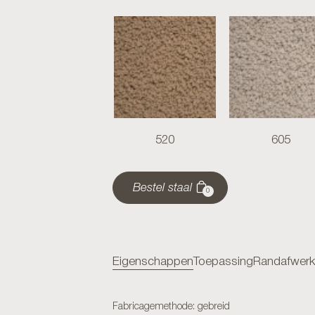
520
605
Bestel staal
0
Eigenschappen
Toepassing
Randafwerk
Fabricagemethode: gebreid