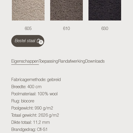
605
610
630
Bestel staal
0
Eigenschappen
Toepassing
Randafwerking
Downloads
Fabricagemethode: gebreid
Breedte: 400 cm
Poolmateriaal: 100% wool
Rug: biocore
Poolgewicht: 990 g/m2
Totaal gewicht: 2626 g/m2
Dikte totaal: 11,2 mm
Brandgedrag: Cfl-S1