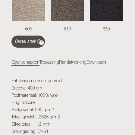
605
610
630
Bestel staal
0
Eigenschappen
Toepassing
Randafwerking
Downloads
Fabricagemethode: gebreid
Breedte: 400 cm
Poolmateriaal: 100% wool
Rug: biocore
Poolgewicht: 990 g/m2
Totaal gewicht: 2626 g/m2
Dikte totaal: 11,2 mm
Brandgedrag: Cfl-S1