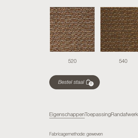
520
540
Bestel staal
0
Eigenschappen
Toepassing
Randafwerk
Fabricagemethode: geweven