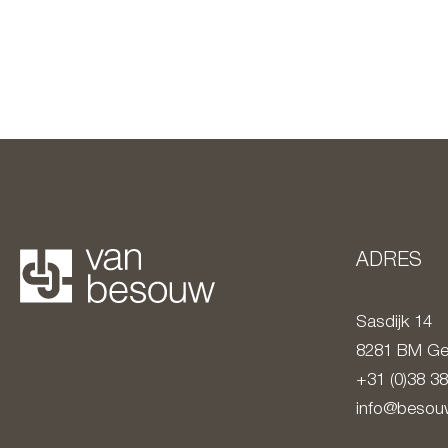
ADRES
Sasdijk 14
8281 BM
Ge
+31 (0)38 3
info@besouw