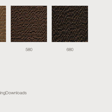
580
680
ing
Downloads