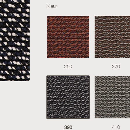
Kleur
250
270
390
410