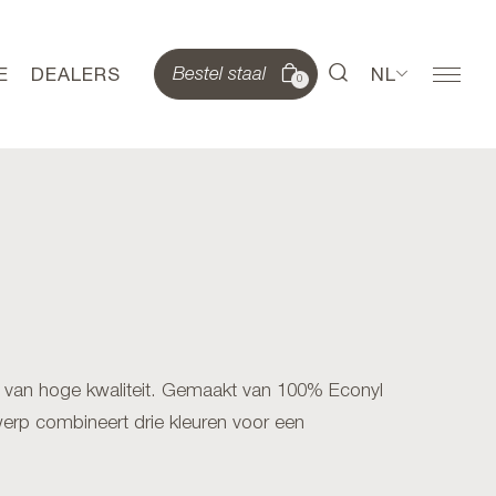
E
DEALERS
NL
Bestel staal
0
l van hoge kwaliteit. Gemaakt van 100% Econyl
erp combineert drie kleuren voor een