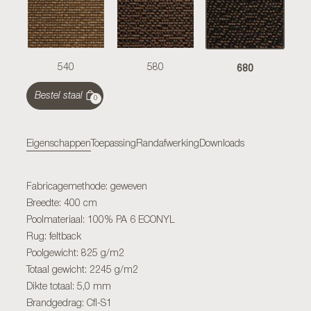
680
540
580
Bestel staal
0
Eigenschappen
Toepassing
Randafwerking
Downloads
Fabricagemethode: geweven
Breedte: 400 cm
Poolmateriaal: 100% PA 6 ECONYL
Rug: feltback
Poolgewicht: 825 g/m2
Totaal gewicht: 2245 g/m2
Dikte totaal: 5,0 mm
Brandgedrag: Cfl-S1