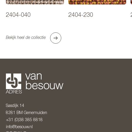
2404-040
2404-230
Bekijk heel de collectie
ADRES
Sasdijk 14
8281 BM
Genemuiden
+31 (0)38 385 8818
info@besouw.nl