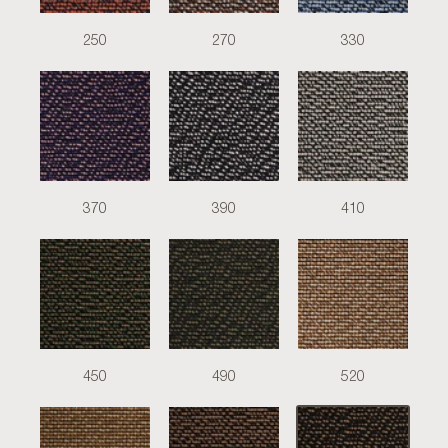
250
270
330
370
390
410
450
490
520