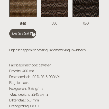
540
580
680
Bestel staal
0
Eigenschappen
Toepassing
Randafwerking
Downloads
Fabricagemethode: geweven
Breedte: 400 cm
Poolmateriaal: 100% PA 6 ECONYL
Rug: feltback
Poolgewicht: 825 g/m2
Totaal gewicht: 2245 g/m2
Dikte totaal: 5,0 mm
Brandgedrag: Cfl-S1