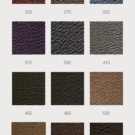
250
270
330
370
390
410
450
490
520