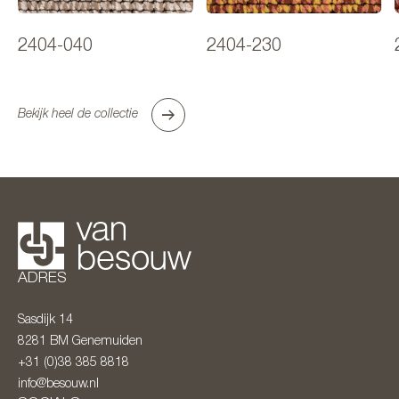
2404-040
2404-230
Bekijk heel de collectie
ADRES
Sasdijk 14
8281 BM
Genemuiden
+31 (0)38 385 8818
info@besouw.nl