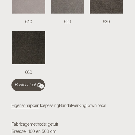
610
620
630
680
Bestel staal
0
Eigenschappen
Toepassing
Randafwerking
Downloads
Fabricagemethode: getuft
Breedte: 400 en 500 cm