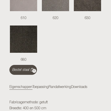
610
620
630
680
Bestel staal
0
Eigenschappen
Toepassing
Randafwerking
Downloads
Fabricagemethode: getuft
Breedte: 400 en 500 cm