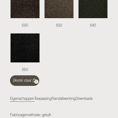
590
630
640
650
Bestel staal
0
Eigenschappen
Toepassing
Randafwerking
Downloads
Fabricagemethode: getuft