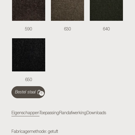
590
630
640
650
Bestel staal
0
Eigenschappen
Toepassing
Randafwerking
Downloads
Fabricagemethode: getuft