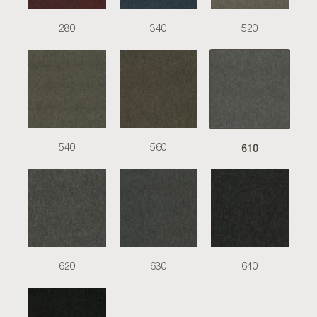
280
340
520
610
540
560
620
630
640