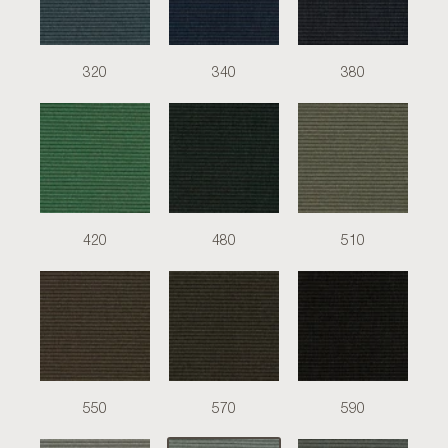
320
340
380
420
480
510
550
570
590