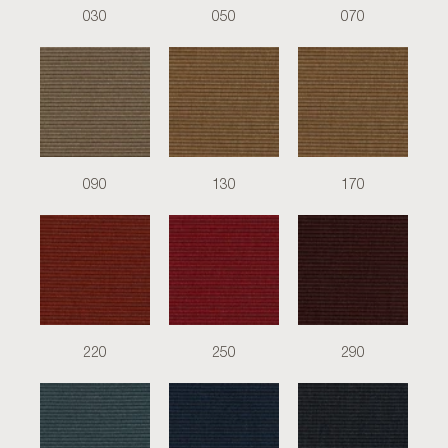
030
050
070
090
130
170
220
250
290