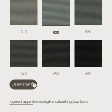
620
610
630
640
650
660
Bestel staal
0
Eigenschappen
Toepassing
Randafwerking
Downloads