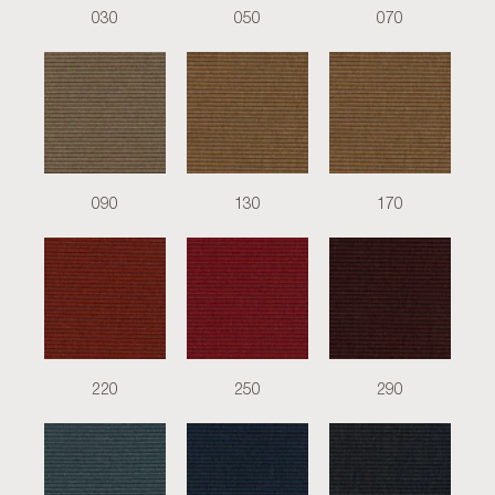
030
050
070
090
130
170
220
250
290