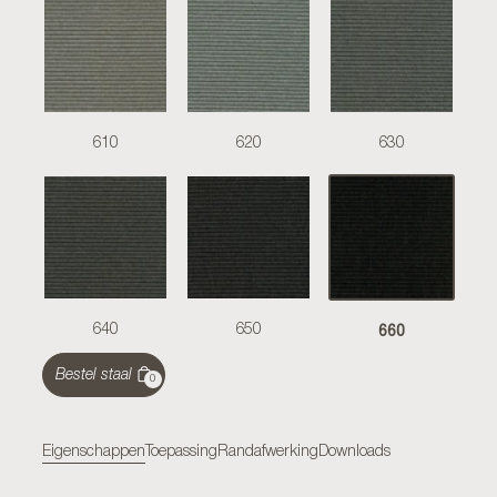
610
620
630
660
640
650
Bestel staal
0
Eigenschappen
Toepassing
Randafwerking
Downloads