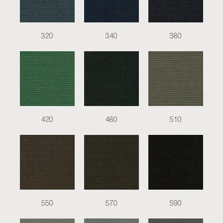
320
340
380
420
480
510
550
570
590