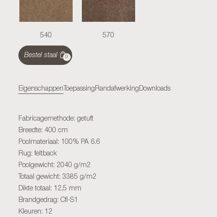
540
570
Bestel staal
0
Eigenschappen
Toepassing
Randafwerking
Downloads
Fabricagemethode: getuft
Breedte: 400 cm
Poolmateriaal: 100% PA 6.6
Rug: feltback
Poolgewicht: 2040 g/m2
Totaal gewicht: 3385 g/m2
Dikte totaal: 12,5 mm
Brandgedrag: Cfl-S1
Kleuren: 12