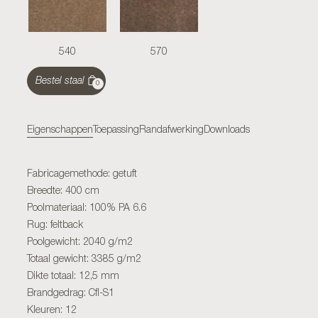
540
570
Bestel staal
0
Eigenschappen
Toepassing
Randafwerking
Downloads
Fabricagemethode: getuft
Breedte: 400 cm
Poolmateriaal: 100% PA 6.6
Rug: feltback
Poolgewicht: 2040 g/m2
Totaal gewicht: 3385 g/m2
Dikte totaal: 12,5 mm
Brandgedrag: Cfl-S1
Kleuren: 12