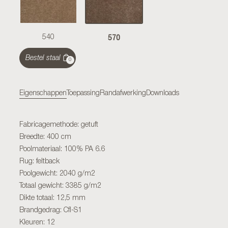
570
540
Bestel staal
0
Eigenschappen
Toepassing
Randafwerking
Downloads
Fabricagemethode: getuft
Breedte: 400 cm
Poolmateriaal: 100% PA 6.6
Rug: feltback
Poolgewicht: 2040 g/m2
Totaal gewicht: 3385 g/m2
Dikte totaal: 12,5 mm
Brandgedrag: Cfl-S1
Kleuren: 12