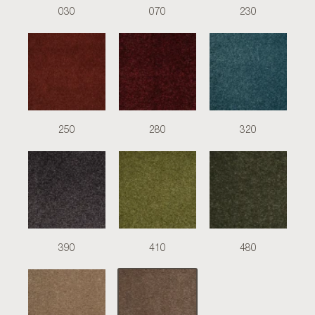
030
070
230
250
280
320
390
410
480