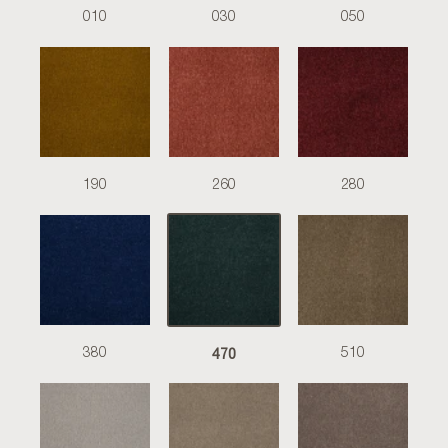
010
030
050
190
260
280
470
380
510