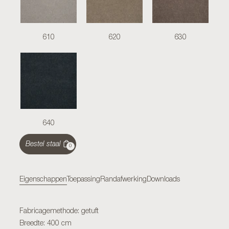
610
620
630
640
Bestel staal
0
Eigenschappen
Toepassing
Randafwerking
Downloads
Fabricagemethode: getuft
Breedte: 400 cm