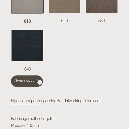
610
620
630
640
Bestel staal
0
Eigenschappen
Toepassing
Randafwerking
Downloads
Fabricagemethode: getuft
Breedte: 400 cm