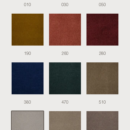
010
030
050
190
260
280
380
470
510