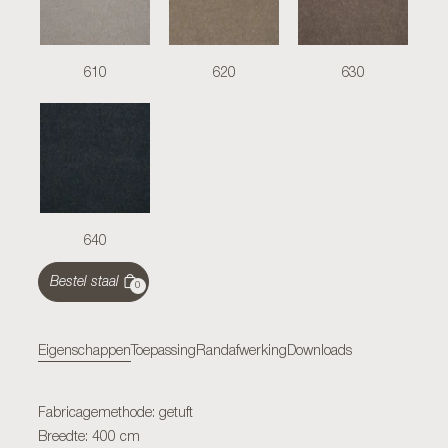
610
620
630
640
Bestel staal
0
Eigenschappen
Toepassing
Randafwerking
Downloads
Fabricagemethode: getuft
Breedte: 400 cm