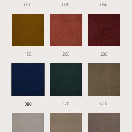
010
030
050
190
260
280
380
470
510