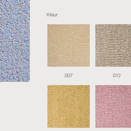
Kleur
007
012