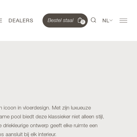
E
DEALERS
NL
Bestel staal
0
icoon in vloerdesign. Met zijn luxueuze
me pool biedt deze klassieker niet alleen stijl,
 driekleurige ontwerp geeft elke ruimte een
 aansluit bij elk interieur.