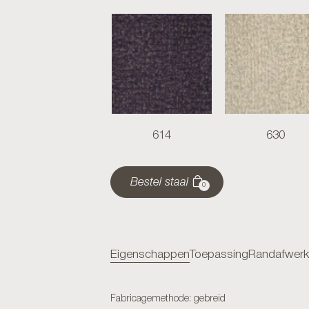
614
630
Bestel staal
0
Eigenschappen
Toepassing
Randafwerk
Fabricagemethode: gebreid