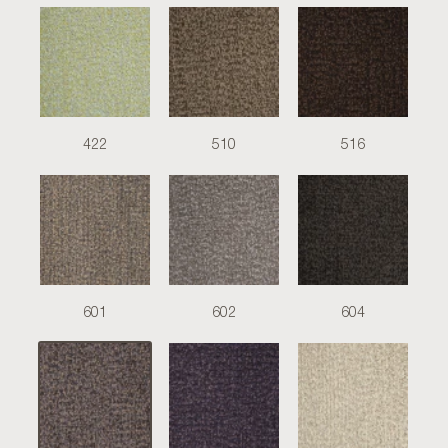
422
510
516
601
602
604