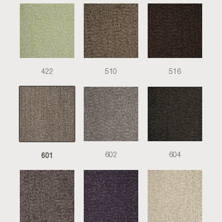
422
510
516
601
602
604