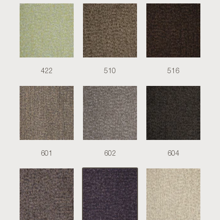
422
510
516
601
602
604