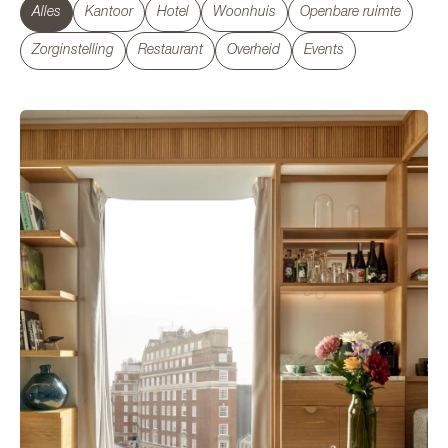
Alles
Kantoor
Hotel
Woonhuis
Openbare ruimte
Zorginstelling
Restaurant
Overheid
Events