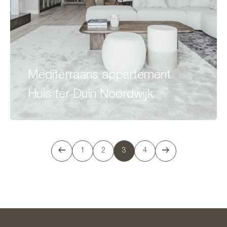
Mediterraans appartement
Huis ter Duin Noordwijk
1
2
3
4