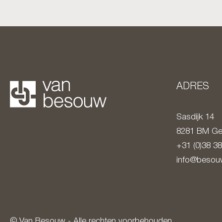
ADRES
Sasdijk 14
8281 BM
Ge
+31 (0)38 3
info@besouw
© Van Besouw - Alle rechten voorbehouden