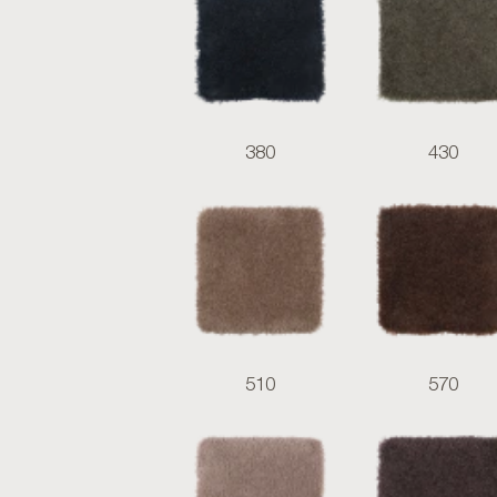
380
430
510
570