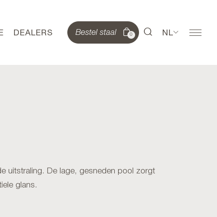
E
DEALERS
NL
Bestel staal
0
e uitstraling. De lage, gesneden pool zorgt
iele glans.