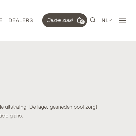
E
DEALERS
NL
Bestel staal
0
e uitstraling. De lage, gesneden pool zorgt
iele glans.