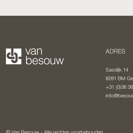
ADRES
Sasdijk 14
8281 BM
Ge
+31 (0)38 3
info@besouw
© Van Besouw - Alle rechten voorbehouden