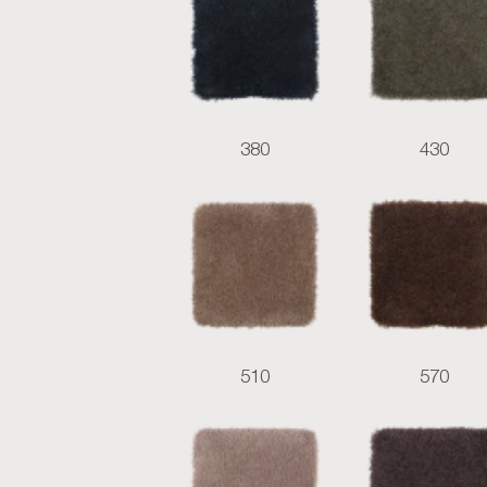
380
430
510
570