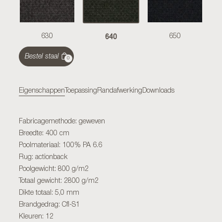
640
630
650
Bestel staal
0
Eigenschappen
Toepassing
Randafwerking
Downloads
Fabricagemethode: geweven
Breedte: 400 cm
Poolmateriaal: 100% PA 6.6
Rug: actionback
Poolgewicht: 800 g/m2
Totaal gewicht: 2800 g/m2
Dikte totaal: 5,0 mm
Brandgedrag: Cfl-S1
Kleuren: 12