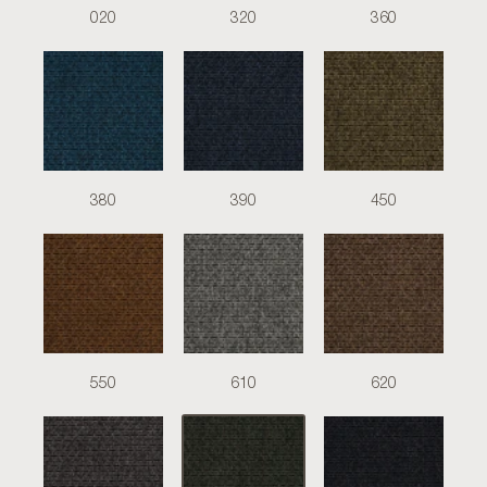
020
320
360
380
390
450
550
610
620