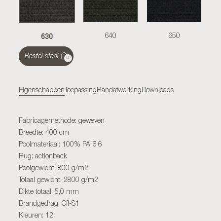
630
640
650
Bestel staal
0
Eigenschappen
Toepassing
Randafwerking
Downloads
Fabricagemethode: geweven
Breedte: 400 cm
Poolmateriaal: 100% PA 6.6
Rug: actionback
Poolgewicht: 800 g/m2
Totaal gewicht: 2800 g/m2
Dikte totaal: 5,0 mm
Brandgedrag: Cfl-S1
Kleuren: 12