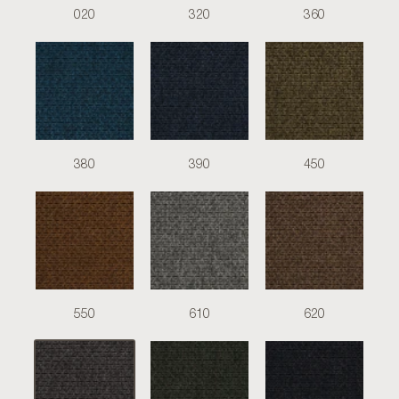
020
320
360
380
390
450
550
610
620