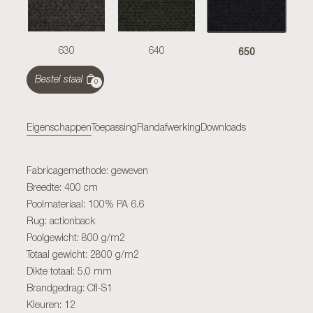
650
630
640
Bestel staal
0
Eigenschappen
Toepassing
Randafwerking
Downloads
Fabricagemethode: geweven
Breedte: 400 cm
Poolmateriaal: 100% PA 6.6
Rug: actionback
Poolgewicht: 800 g/m2
Totaal gewicht: 2800 g/m2
Dikte totaal: 5,0 mm
Brandgedrag: Cfl-S1
Kleuren: 12