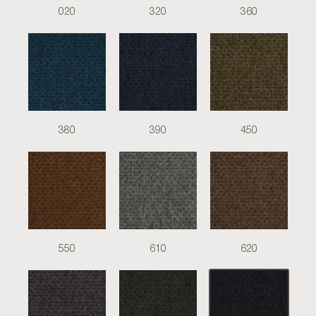
020
320
360
380
390
450
550
610
620