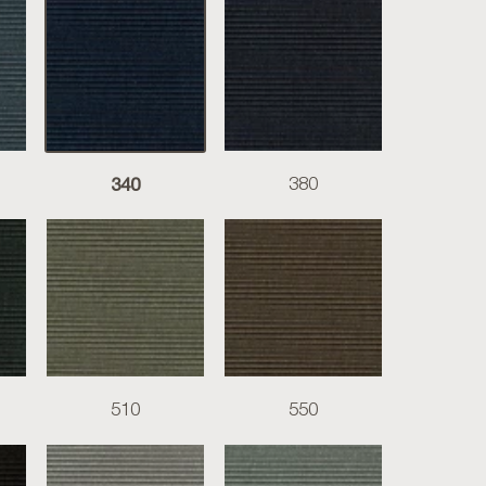
340
380
510
550