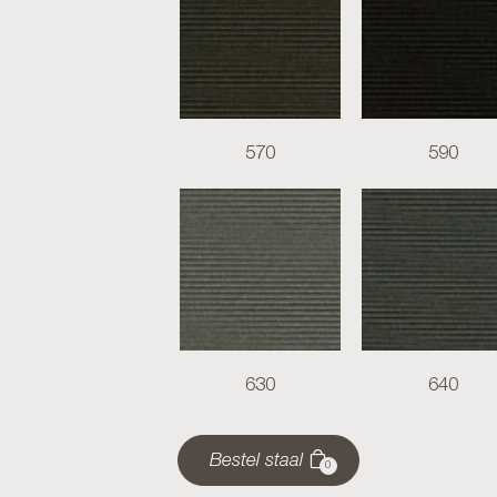
570
590
630
640
Bestel staal
0