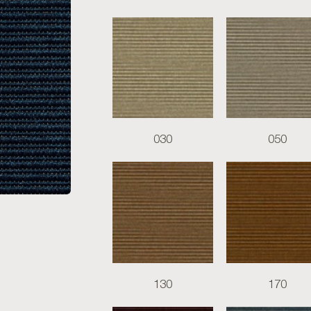
030
050
130
170