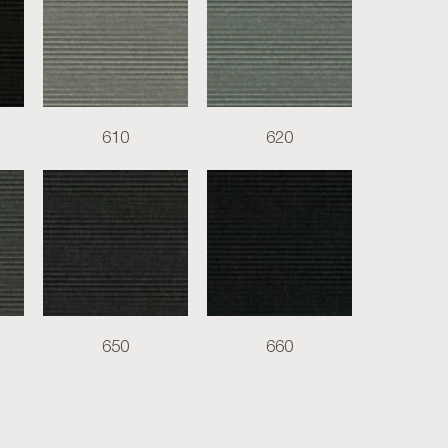
610
620
650
660