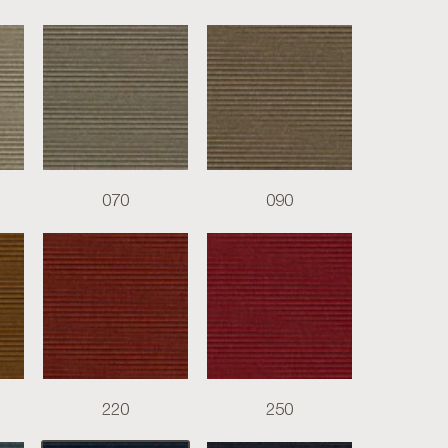
070
090
220
250