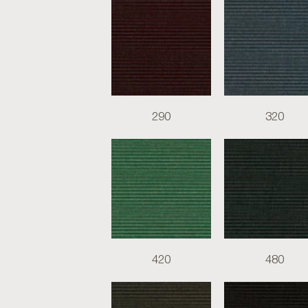
290
320
420
480