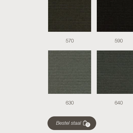
570
590
630
640
Bestel staal
0