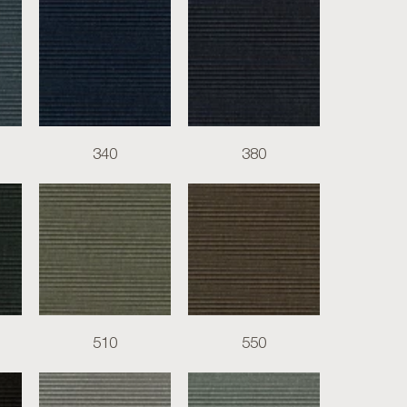
340
380
510
550