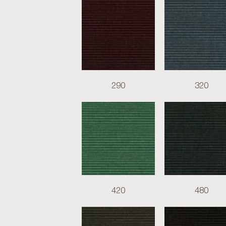
290
320
420
480