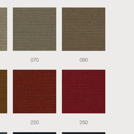
070
090
220
250