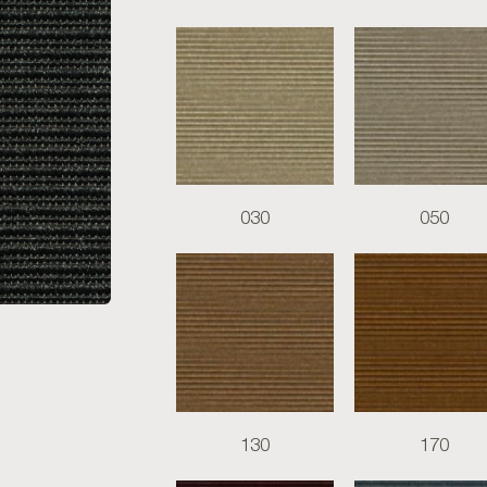
030
050
130
170