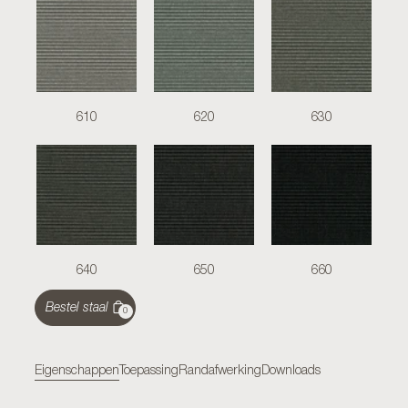
610
620
630
640
650
660
Bestel staal
0
Eigenschappen
Toepassing
Randafwerking
Downloads