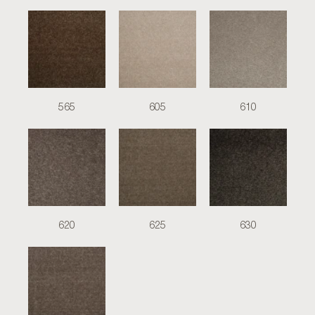
565
605
610
620
625
630