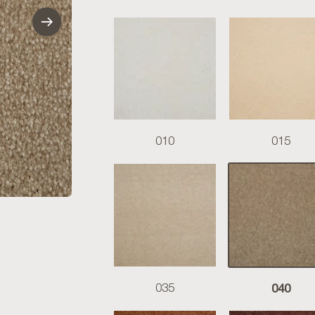
010
015
040
035