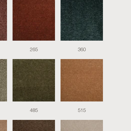
265
360
485
515