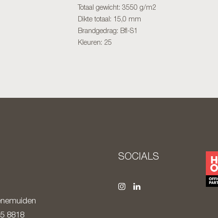
Totaal gewicht: 3550 g/m2
Dikte totaal: 15,0 mm
Brandgedrag: Bfl-S1
Kleuren: 25
SOCIALS
nemuiden
85 8818