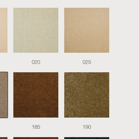
020
025
185
190