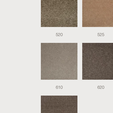
520
525
610
620