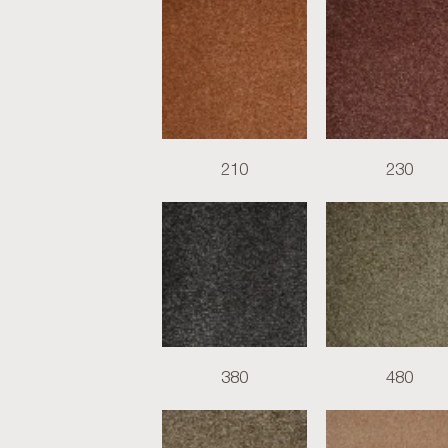
210
230
380
480