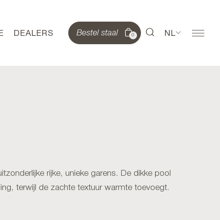
E
DEALERS
NL
Bestel staal
0
onderlijke rijke, unieke garens. De dikke pool
ling, terwijl de zachte textuur warmte toevoegt.