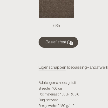
635
Bestel staal
0
Eigenschappen
Toepassing
Randafwerk
Fabricagemethode: getuft
Breedte: 400 cm
Poolmateriaal: 100% PA 6.6
Rug: feltback
Poolgewicht: 2480 g/m2