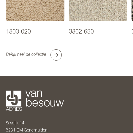
1803-020
3802-630
Bekijk heel de collectie
ADRES
Sasdijk 14
8281 BM
Genemuiden