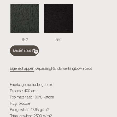
642
650
Bestel staal
0
Eigenschappen
Toepassing
Randafwerking
Downloads
Fabricagemethode: gebreid
Breedte: 400 cm
Poolmateriaal: 100% katoen
Rug: biocore
Poolgewicht: 1365 g/m2
Totaal gewicht: 2590 g/m2