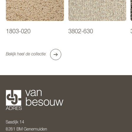
1803-020
3802-630
Bekijk heel de collectie
ADRES
Sasdijk 14
8281 BM
Genemuiden