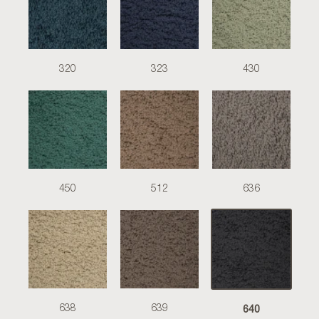
320
323
430
450
512
636
640
638
639