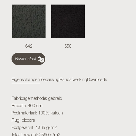
642
650
Bestel staal
0
Eigenschappen
Toepassing
Randafwerking
Downloads
Fabricagemethode: gebreid
Breedte: 400 cm
Poolmateriaal: 100% katoen
Rug: biocore
Poolgewicht: 1365 g/m2
Totaal gewicht: 2590 g/m2