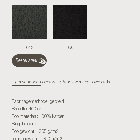
642
650
Bestel staal
0
Eigenschappen
Toepassing
Randafwerking
Downloads
Fabricagemethode: gebreid
Breedte: 400 cm
Poolmateriaal: 100% katoen
Rug: biocore
Poolgewicht: 1365 g/m2
Totaal gewicht: 2590 g/m2