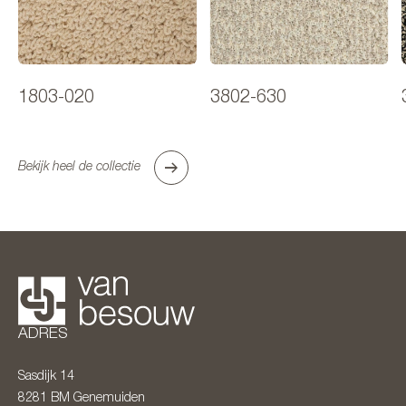
1803-020
3802-630
Bekijk heel de collectie
ADRES
Sasdijk 14
8281 BM
Genemuiden