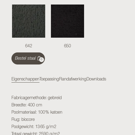
642
650
Bestel staal
0
Eigenschappen
Toepassing
Randafwerking
Downloads
Fabricagemethode: gebreid
Breedte: 400 cm
Poolmateriaal: 100% katoen
Rug: biocore
Poolgewicht: 1365 g/m2
Totaal gewicht: 2590 g/m2