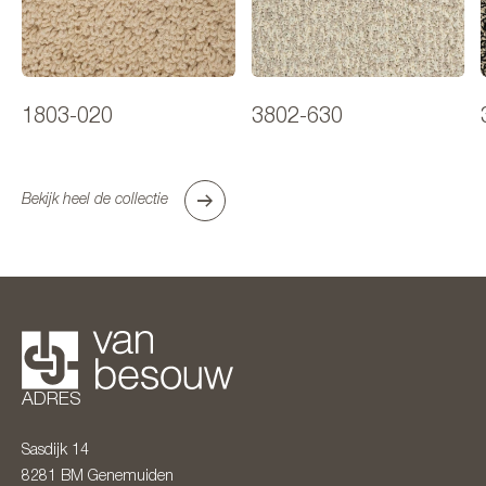
1803-020
3802-630
Bekijk heel de collectie
ADRES
Sasdijk 14
8281 BM
Genemuiden