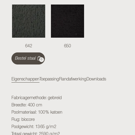
642
650
Bestel staal
0
Eigenschappen
Toepassing
Randafwerking
Downloads
Fabricagemethode: gebreid
Breedte: 400 cm
Poolmateriaal: 100% katoen
Rug: biocore
Poolgewicht: 1365 g/m2
Totaal gewicht: 2590 g/m2