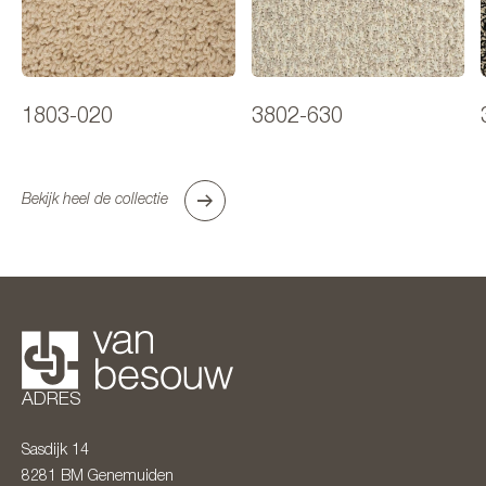
1803-020
3802-630
Bekijk heel de collectie
ADRES
Sasdijk 14
8281 BM
Genemuiden