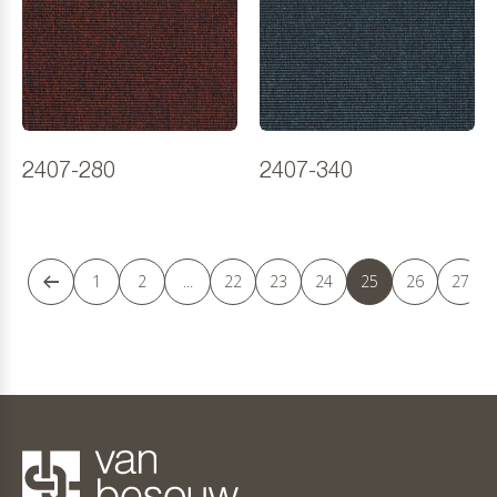
2407-280
2407-340
1
2
...
22
23
24
25
26
27