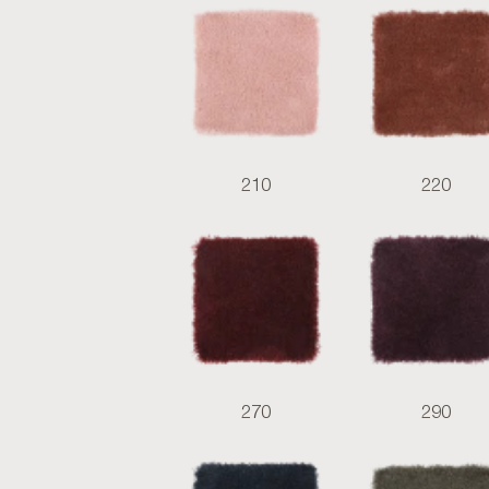
210
220
270
290