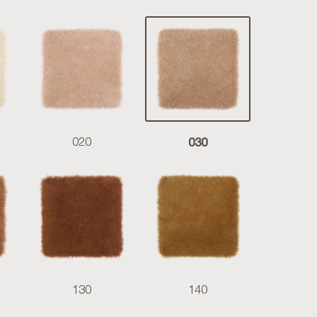
030
020
130
140